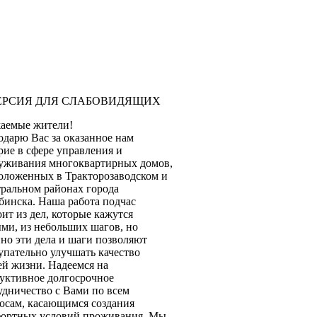
аемые жители!
одарю Вас за оказанное нам
рие в сфере управления и
уживания многоквартирных домов,
оложенных в Тракторозаводском и
ральном районах города
бинска. Наша работа подчас
оит из дел, которые кажутся
ми, из небольших шагов, но
но эти дела и шаги позволяют
упательно улучшать качество
й жизни. Надеемся на
уктивное долгосрочное
удничество с Вами по всем
осам, касающимся создания
ортных условий проживания. Мы