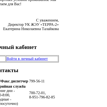
таем для Вас!
С уважением,
Директор УК ЖЭУ «ТЕРРА-2»
Екатерина Николаевна Талайкова
чный кабинет
Войти в личный кабинет
нтакты
./Факс диспетчер
799-56-11
рийная служба
ние дни -
700-72-01,
0-8:00,
8-951-796-82-85
одные -
лосуточно)