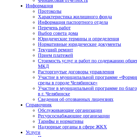
Финансовая отчетность
Информация
Протоколы
Характеристика жилищного фонда
Информация паспортного отдела
Перечень работ
Выбор совета дома
Юридические термины и определения
Нормативные юридические документы
Текущий ремонт
Прием платежей
Стоимость услуг и работ по содержанию обще
МКД
Расторгнутые договоры управления
Участие в муниципальной программе «Формир
среды в городе Челябинске»
Участие в муниципальной программе по благо
в г. Челябинске
Сведения об отозванных лицензиях
Справочник
Обслуживающие организации
Ресурсоснабжающие организации
Тарифы и нормативы
Надзорные органы в сфере ЖКХ
Услуги