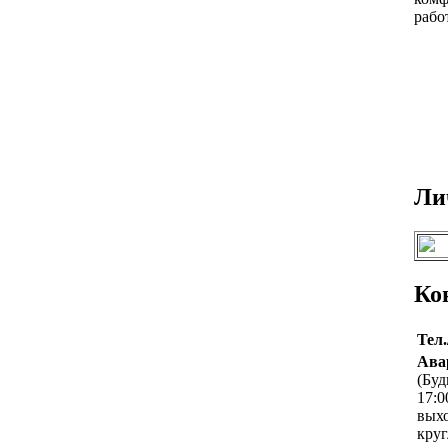
рабо
Ли
Ко
Тел
Ава
(Буд
17:0
вых
круг