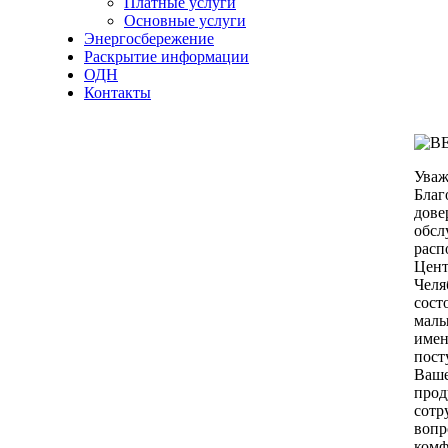
Платные услуги
Основные услуги
Энергосбережение
Раскрытие информации
ОДН
Контакты
Уваж
Благ
дове
обсл
расп
Цент
Челя
сост
малы
имен
пост
Ваше
прод
сотр
вопр
комф