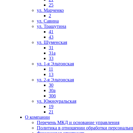
25
ул. Марченко
2
ул. Савина
ул. Трашутина
41
43
ул. Шуменская
31
31а
33
ул. 1-я Эльтонская
11
13
ул. 2-я Эльтонская
30
30a
30б
ул. Южноуральская
19
21
О компании
Перечень МКД и основание управления
Политика в отношении обработки персональн