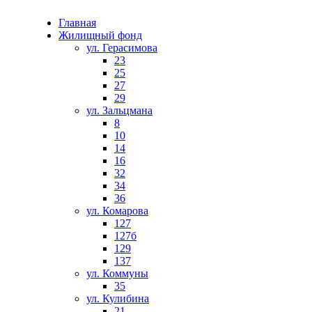
Главная
Жилищный фонд
ул. Герасимова
23
25
27
29
ул. Зальцмана
8
10
14
16
32
34
36
ул. Комарова
127
127б
129
137
ул. Коммуны
35
ул. Кулибина
21